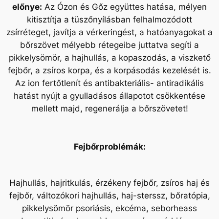
előnye:
Az Ózon és Gőz együttes hatása, mélyen
kitisztítja a tüszőnyílásban felhalmozódott
zsírréteget, javítja a vérkeringést, a hatóanyagokat a
bőrszövet mélyebb rétegeibe juttatva segíti a
pikkelysömör, a hajhullás, a kopaszodás, a viszkető
fejbőr, a zsíros korpa, és a korpásodás kezelését is.
Az ion fertőtlenít és antibakteriális- antiradikális
hatást nyújt a gyulladásos állapotot csökkentése
mellett majd, regenerálja a bőrszövetet!
Fejbőrproblémák:
Hajhullás, hajritkulás, érzékeny fejbőr, zsíros haj és
fejbőr, változókori hajhullás, haj-sterssz, bőratópia,
pikkelysömör psoriásis, ekcéma, seborheass