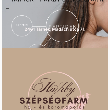
–
2461 Tárnok, Madách utca 71.