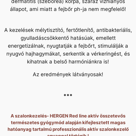
dermatitis (szeborea) korpa, száraz vízhiányos
állapot, ami miatt a fejbőr ph-ja nem megfelelő!
A kezelések mélytisztító, fertőtlenítő, antibakteriális,
gyulladáscsökkentő hatásúak, emellett
energetizálnak, nyugtatják a fejbőrt, stimulálják a
nyugvó hajhagymákat, serkentik a vérkeringést, és
kihatnak a belső harmóniánkra is!
Az eredmények látványosak!
***
A szalonkezelés- HERGEN Red line aktív összetevős
természetes gyógymód alapján kifejlesztett magas
hatóanyag tartalmú professzionális aktív szalonkezelő
anyaggal történik !