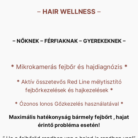
t
–
HAIR WELLNESS
–
i
F
– NŐKNEK – FÉRFIAKNAK – GYEREKEKNEK –
e
j
*
Mikrokamerás fejbőr és hajdiagnózis
*
b
*
Aktív összetevős Red Line mélytisztító
ő
fejbőrkezelések és hajkezelések
*
r
*
Ózonos Ionos Gőzkezelés használatával
*
Maximális hatékonyság bármely fejbőrt , hajat
k
érintő probléma esetén!