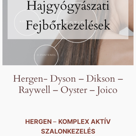
j
Hajgyógyászati
g
Fejbőrkezelések
y
ó
g
y
Hergen-
Dyson – Dikson –
á
Raywell – Oyster – Joico
s
z
HERGEN
–
KOMPLEX AKTÍV
a
SZALONKEZELÉS