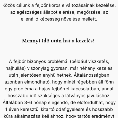
Közös célunk a fejbőr kóros elváltozásainak kezelése,
az egészséges állapot elérése, megőrzése, az
ellenálló képesség növelése mellett.
Mennyi idő után hat a kezelés?
A fejbőr bizonyos problémái (például viszketés,
hajhullás) viszonylag gyorsan, már néhány kezelés
után jelentősen enyhülhetnek. Általánosságban
azonban elmondható, hogy minél régebben áll fönn
egy probléma a hajas fejbőrrel kapcsolatban, annál
hosszabb idő szükséges a látványos javuláshoz.
Általában 3-6 hónap elegendő, de előfordulhat, hogy
1 éven keresztül kitartó odafigyelésre és hosszabb
kúra alkalmazása kell ahhoz, hogy tartós eredményt