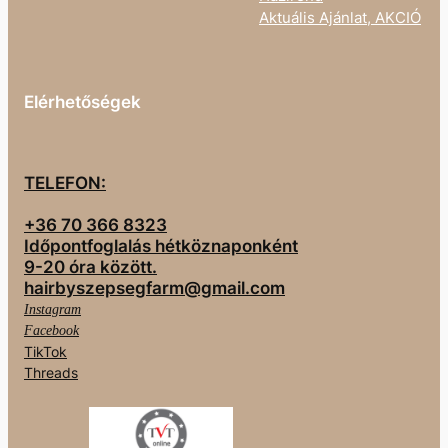
Aktuális Ajánlat, AKCIÓ
Elérhetőségek
TELEFON:
+36 70 366 8323
Időpontfoglalás hétköznaponként
9-20 óra között.
hairbyszepsegfarm@gmail.com
Instagram
Facebook
TikTok
Threads