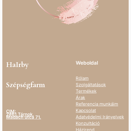
Weboldal
HaIrby
Rólam
Szépségfarm
Szolgáltatások
Termékek
Árak
I
Referencia munkáim
Kapcsolat
CIM:
2461 Tárnok,
Adatvédelmi Irányelvek
Madách utca 71.
Konzultáció
Házirend