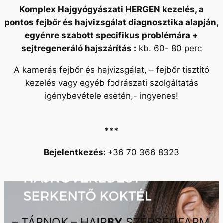
Komplex Hajgyógyászati HERGEN kezelés, a
pontos fejbőr és hajvizsgálat diagnosztika alapján,
egyénre szabott specifikus problémára +
sejtregeneráló hajszárítás :
kb. 60- 80 perc
A kamerás fejbőr és hajvizsgálat, – fejbőr tisztító
kezelés vagy egyéb fodrászati szolgáltatás
igénybevétele esetén,- ingyenes!
***
Bejelentkezés:
+36 70 366 8323
– TÁRNOK – HA
I
R
BY
SZÉPSÉGFARM