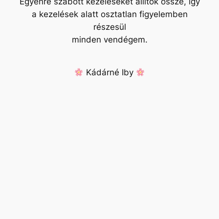
Egyénre szabott kezeléseket állítok össze, így
a kezelések alatt osztatlan figyelemben
részesül
minden vendégem.
Kádárné Iby