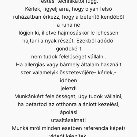
festési technikától függ.
Kérlek, figyelj arra, hogy olyan felső
ruházatban érkezz, hogy a beterítő kendőből
a ruha ne
lógjon ki, illetve hajmosáskor le lehessen
hajtani a nyak részét. Ezekből adódó
gondokért
nem tudok felelőséget vállalni.
Ha allergiás vagy bármely általam használt
szer valamelyik összetevőjére- kérlek,-
időben
jelezd!
Munkánkért felelősséget, úgy tudok vállalni,
ha betartod az otthonra ajánlott kezelési,
ápolási
utasításaimat!
Munkáimról minden esetben referencia képet/
videót készítek.