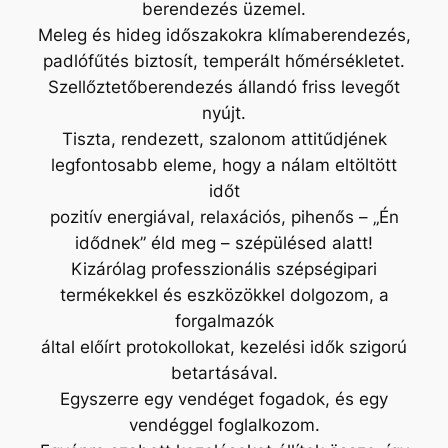
berendezés üzemel.
Meleg és hideg időszakokra klímaberendezés,
padlófűtés biztosít, temperált hőmérsékletet.
Szellőztetőberendezés állandó friss levegőt
nyújt.
Tiszta, rendezett, szalonom attitűdjének
legfontosabb eleme, hogy a nálam eltöltött
időt
pozitív energiával, relaxációs, pihenős – „Én
idődnek” éld meg – szépülésed alatt!
Kizárólag professzionális szépségipari
termékekkel és eszközökkel dolgozom, a
forgalmazók
által előírt protokollokat, kezelési idők szigorú
betartásával.
Egyszerre egy vendéget fogadok, és egy
vendéggel foglalkozom.