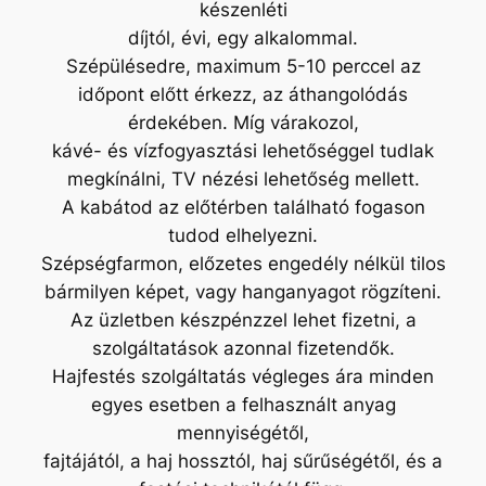
készenléti
díjtól, évi, egy alkalommal.
Szépülésedre, maximum 5-10 perccel az
időpont előtt érkezz, az áthangolódás
érdekében. Míg várakozol,
kávé- és vízfogyasztási lehetőséggel tudlak
megkínálni, TV nézési lehetőség mellett.
A kabátod az előtérben található fogason
tudod elhelyezni.
Szépségfarmon, előzetes engedély nélkül tilos
bármilyen képet, vagy hanganyagot rögzíteni.
Az üzletben készpénzzel lehet fizetni, a
szolgáltatások azonnal fizetendők.
Hajfestés szolgáltatás végleges ára minden
egyes esetben a felhasznált anyag
mennyiségétől,
fajtájától, a haj hossztól, haj sűrűségétől, és a