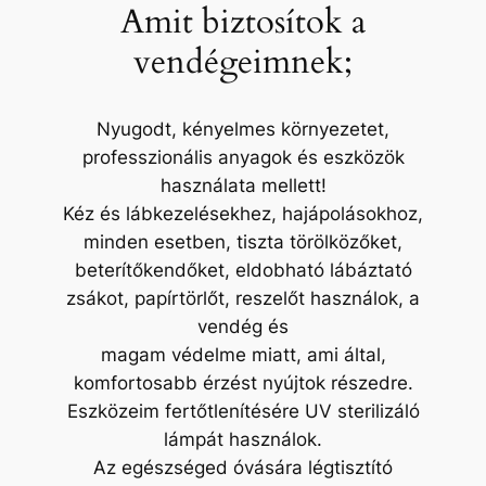
Amit biztosítok a
vendégeimnek;
Nyugodt, kényelmes környezetet,
professzionális anyagok és eszközök
használata mellett!
Kéz és lábkezelésekhez, hajápolásokhoz,
minden esetben, tiszta törölközőket,
beterítőkendőket, eldobható lábáztató
zsákot, papírtörlőt, reszelőt használok, a
vendég és
magam védelme miatt, ami által,
komfortosabb érzést nyújtok részedre.
Eszközeim fertőtlenítésére UV sterilizáló
lámpát használok.
Az egészséged óvására légtisztító